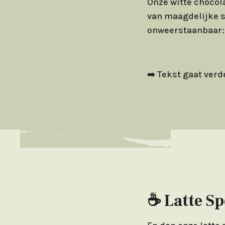
Onze witte chocola
van maagdelijke s
onweerstaanbaar: e
➡️ Tekst gaat verd
☕ Latte Sp