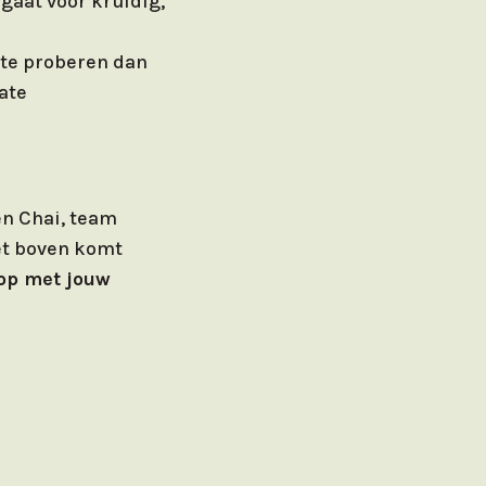
 gaat voor kruidig,
 te proberen dan
ate
en Chai, team
iet boven komt
 op met jouw