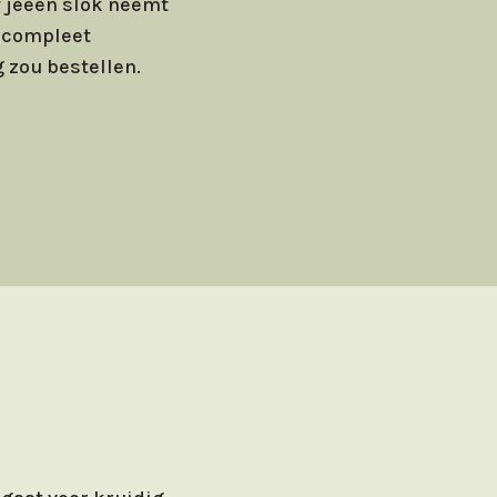
f jeeen slok neemt
n compleet
 zou bestellen.