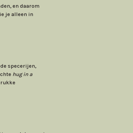
nden, en daarom
 je alleen in
de specerijen,
echte
hug in a
 drukke