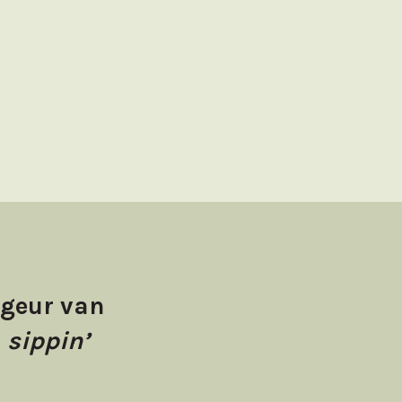
 geur van
l
sippin’