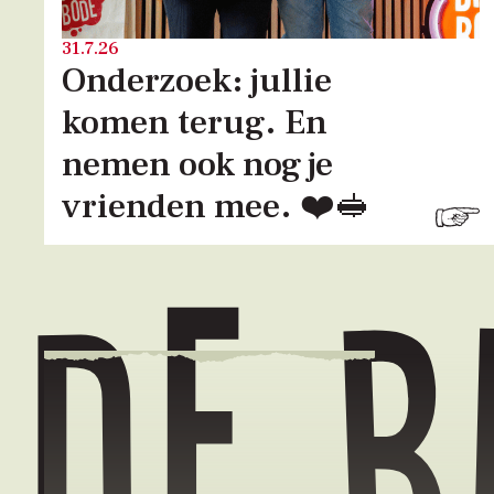
31.7.26
Onderzoek: jullie
komen terug. En
nemen ook nog je
vrienden mee. ❤️🥪
De 