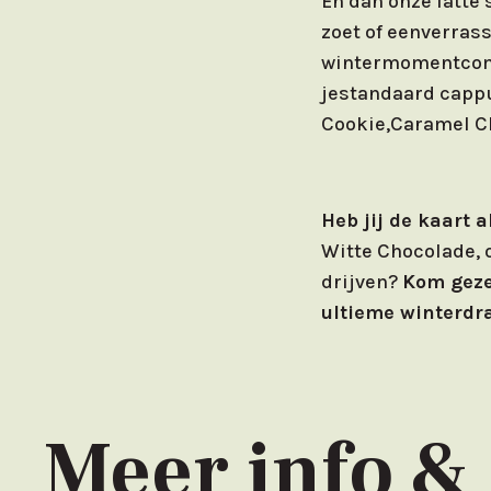
En dan onze latte 
zoet of eenverrass
wintermomentcompl
jestandaard cappu
Cookie,Caramel C
Heb jij de kaart 
Witte Chocolade, o
drijven?
Kom gezel
ultieme winterdra
Meer info &