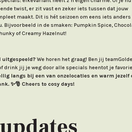
specials: elkevariant heeft z’n eigen charme. Of je nu
ende twist, er zit vast en zeker iets tussen dat jouw
eet maakt. Dit is hét seizoen om eens iets anders
. Bijvoorbeeld in de smaken: Pumpkin Spice, Chocol
hunky of Creamy Hazelnut!
al uitgespeeld?
We horen het graag! Ben jij teamGold
f drink jij je weg door alle specials heentot je favor
lig langs bij een van onzelocaties en warm jezelf
nk. ✨🎅 Cheers to cosy days!
 updates