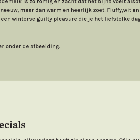
demelk is zó romig en zacht dat het bijna voelt also
neeuw, maar dan warm en heerlijk zoet. Fluffy,wit e
en winterse guilty pleasure die je het liefstelke dag
er onder de afbeelding.
ecials