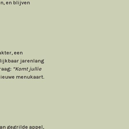
n, en blijven
kter, een
lijkbaar jarenlang
raag:
“Komt jullie
dnieuwe menukaart.
an gegrilde appel,