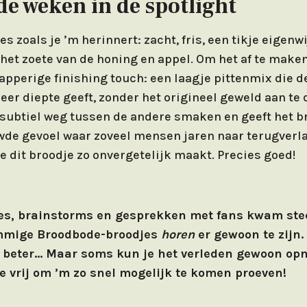
e weken in de spotlight
s zoals je ’m herinnert: zacht, fris, een tikje eigenwi
het zoete van de honing en appel. Om het af te maken
apperige finishing touch: een laagje pittenmix die d
er diepte geeft, zonder het origineel geweld aan te 
subtiel weg tussen de andere smaken en geeft het b
wde gevoel waar zoveel mensen jaren naar terugverla
e dit broodje zo onvergetelijk maakt. Precies goed!
ies, brainstorms en gesprekken met fans kwam ste
ommige Broodbode-broodjes
horen
er gewoon te zijn.
s beter… Maar soms kun je het verleden gewoon opn
 je vrij om ’m zo snel mogelijk te komen proeven!