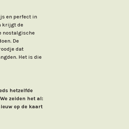
js en perfect in
 krijgt de
e nostalgische
doen. De
roodje dat
ngden. Het is die
eds hetzelfde
 We zeiden het al:
ieuw op de kaart