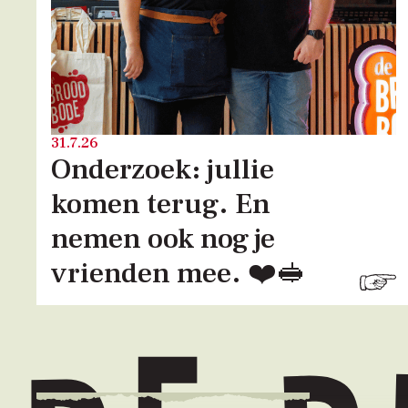
31.7.26
Onderzoek: jullie
komen terug. En
nemen ook nog je
vrienden mee. ❤️🥪