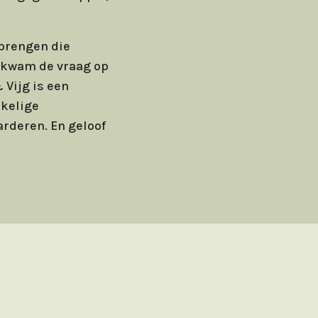
brengen die
o kwam de vraag op
Vijg is een
kkelige
arderen. En geloof