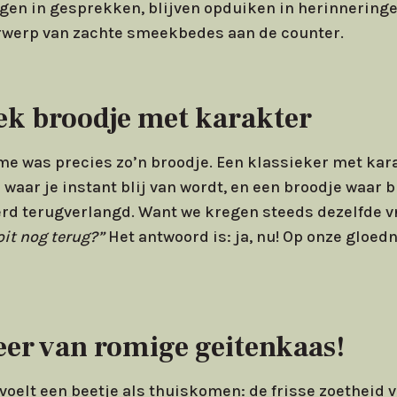
gen in gesprekken, blijven opduiken in herinneringe
rwerp van zachte smeekbedes aan de counter.
ek broodje met karakter
 was precies zo’n broodje. Een klassieker met kara
aar je instant blij van wordt, en een broodje waar b
erd terugverlangd. Want we kregen steeds dezelfde v
it nog terug?”
Het antwoord is: ja, nu! Op onze gloe
eer van romige geitenkaas!
elt een beetje als thuiskomen: de frisse zoetheid v