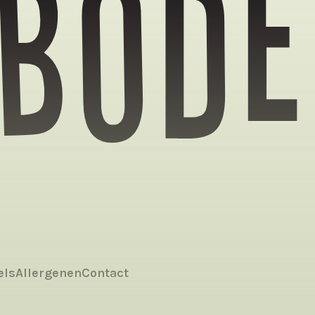
bode
els
Allergenen
Contact