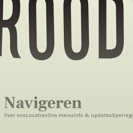
brood
Navigeren
Over ons
Locaties
Ons menu
Info & updates
Spelreg