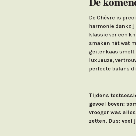
De komend
De Chèvre is precie
harmonie dankzij 
klassieker een kn
smaken nét wat me
geitenkaas smelt 
luxueuze, vertrou
perfecte balans di
Tijdens testsess
gevoel boven: s
vroeger was alle
zetten. Dus: voel