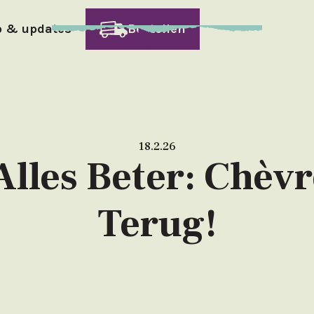
o & updates
Bestellen
18.2.26
Alles Beter: Chèv
Terug!