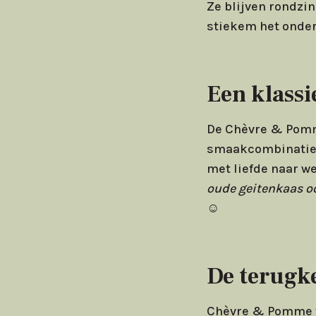
Ze blijven rondzin
stiekem het onde
Een klassi
De Chèvre & Pomme
smaakcombinatie w
met liefde naar w
oude geitenkaas oo
☺
De terugk
Chèvre & Pomme vo